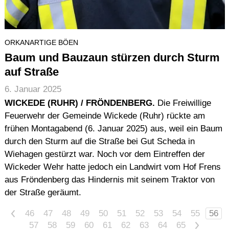
ORKANARTIGE BÖEN
Baum und Bauzaun stürzen durch Sturm
auf Straße
6. Januar 2025
WICKEDE (RUHR) / FRÖNDENBERG.
Die Freiwillige
Feuerwehr der Gemeinde Wickede (Ruhr) rückte am
frühen Montagabend (6. Januar 2025) aus, weil ein Baum
durch den Sturm auf die Straße bei Gut Scheda in
Wiehagen gestürzt war. Noch vor dem Eintreffen der
Wickeder Wehr hatte jedoch ein Landwirt vom Hof Frens
aus Fröndenberg das Hindernis mit seinem Traktor von
der Straße geräumt.
<
46
47
48
49
50
51
52
53
54
55
56
57
58
59
60
61
62
63
64
65
>