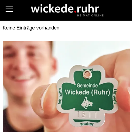
Aktuelles
Kreis Soest
Polizei
Keine Einträge vorhanden
Fotos
Stellenanzeigen
Unternehmen
Gastronomie
Hilfe im Notfall
Vereine
Termine
Kommunalwahl 2025
Über uns
Kontakt (Contact)