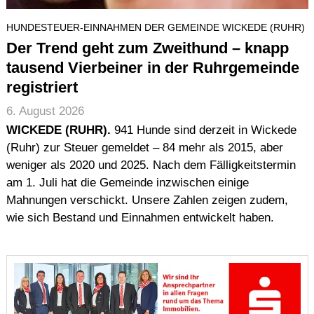
Impressum (Imprint)
HUNDESTEUER-EINNAHMEN DER GEMEINDE WICKEDE (RUHR)
Urheberrecht (Copyright)
Der Trend geht zum Zweithund – knapp
Haftung (Disclaimer)
tausend Vierbeiner in der Ruhrgemeinde
Datenschutz (Data Protection)
registriert
Seitenstruktur (Sitemap)
6. August 2026
Suche
WICKEDE (RUHR).
941 Hunde sind derzeit in Wickede
(Ruhr) zur Steuer gemeldet – 84 mehr als 2015, aber
weniger als 2020 und 2025. Nach dem Fälligkeitstermin
am 1. Juli hat die Gemeinde inzwischen einige
Mahnungen verschickt. Unsere Zahlen zeigen zudem,
wie sich Bestand und Einnahmen entwickelt haben.