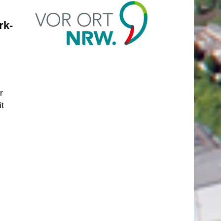
rk-
r
it