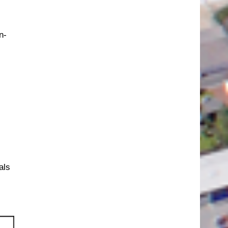
n-
als